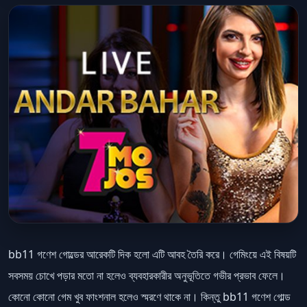
bb11 গণেশ গোল্ডের আরেকটি দিক হলো এটি আবহ তৈরি করে। গেমিংয়ে এই বিষয়টি
সবসময় চোখে পড়ার মতো না হলেও ব্যবহারকারীর অনুভূতিতে গভীর প্রভাব ফেলে।
কোনো কোনো গেম খুব ফাংশনাল হলেও স্মরণে থাকে না। কিন্তু bb11 গণেশ গোল্ড