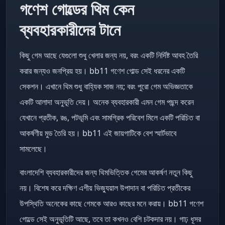
গণেশ গোল্ডের থিম কেন
ব্যবহারকারীদের টানে
কিছু গেম আছে যেগুলো শুধু খেলার জন্য নয়, বরং একটি নির্দিষ্ট আবহ তৈরি
করার জন্যও জনপ্রিয় হয়। bb11 গণেশ গোল্ড সেই ধরনের একটি
সেকশন। এখানে থিম শুধু বাহ্যিক সাজ নয়; বরং পুরো গেম অভিজ্ঞতাকে
একটি আলাদা অনুভূতি দেয়। অনেক ব্যবহারকারী এমন গেম পছন্দ করেন
যেখানে প্রতীক, রঙ, পটভূমি এবং সামগ্রিক পরিবেশ মিলে একটি পরিচিত বা
আকর্ষণীয় মুড তৈরি হয়। bb11 এই জায়গাটিকে বেশ স্মার্টভাবে
সামলেছে।
বাংলাদেশি ব্যবহারকারীদের জন্য থিমভিত্তিক গেমের আকর্ষণ নতুন কিছু
নয়। বিশেষ করে দক্ষিণ এশীয় ভিজ্যুয়াল উপাদান বা পরিচিত প্রতীকের
উপস্থিতি অনেকের কাছে গেমকে আরও কাছের মনে করায়। bb11 গণেশ
গোল্ডে সেই অনুভূতিটি আছে, তবে তা কখনও বেশি চটকদার নয়। গাঢ় ধূসর