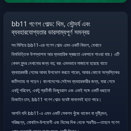
bb11 গণেশ গোল্ড: থিম, সৌন্দর্য এবং
ব্যবহারযোগ্যতার ভারসাম্যপূর্ণ সমন্বয়
সব মিলিয়ে bb11-এর গণেশ গোল্ড এমন একটি বিভাগ, যেখানে
থিমভিত্তিক উপস্থাপনা আর ব্যবহারিক স্বচ্ছতা একসাথে পাওয়া যায়। এটি
কেবল সুন্দর দেখানোর জন্য নয়; বরং এমনভাবে সাজানো হয়েছে যাতে
ব্যবহারকারী গেমের আবহ উপভোগ করতে পারেন, আবার কোনো অস্বস্তিকর
জটিলতায় না পড়েন। বাংলাদেশের সেইসব ব্যবহারকারীর জন্য, যারা গেমে
একটু পরিবেশ, একটু প্রতীকী ভিজ্যুয়াল এবং একই সঙ্গে একটি গুছানো
ডিজাইন চান, bb11 গণেশ গোল্ড যথেষ্ট মানানসই হতে পারে।
আপনি যদি bb11-এ এমন একটি সেকশন খুঁজে থাকেন যা দৃষ্টিনন্দন,
পরিচ্ছন্ন, মোবাইল-উপযোগী এবং থিমের দিক থেকে স্মরণীয়—তাহলে গণেশ