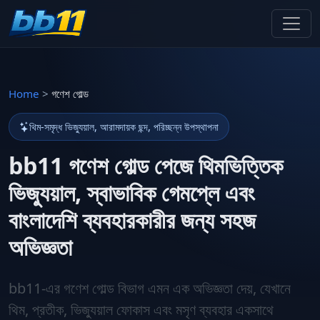
Home
>
গণেশ গোল্ড
থিম-সমৃদ্ধ ভিজ্যুয়াল, আরামদায়ক ছন্দ, পরিচ্ছন্ন উপস্থাপনা
bb11 গণেশ গোল্ড পেজে থিমভিত্তিক
ভিজ্যুয়াল, স্বাভাবিক গেমপ্লে এবং
বাংলাদেশি ব্যবহারকারীর জন্য সহজ
অভিজ্ঞতা
bb11-এর গণেশ গোল্ড বিভাগ এমন এক অভিজ্ঞতা দেয়, যেখানে
থিম, প্রতীক, ভিজ্যুয়াল ফোকাস এবং মসৃণ ব্যবহার একসাথে