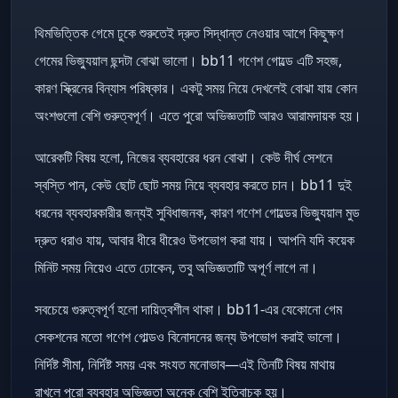
থিমভিত্তিক গেমে ঢুকে শুরুতেই দ্রুত সিদ্ধান্ত নেওয়ার আগে কিছুক্ষণ
গেমের ভিজ্যুয়াল ছন্দটা বোঝা ভালো। bb11 গণেশ গোল্ডে এটি সহজ,
কারণ স্ক্রিনের বিন্যাস পরিষ্কার। একটু সময় নিয়ে দেখলেই বোঝা যায় কোন
অংশগুলো বেশি গুরুত্বপূর্ণ। এতে পুরো অভিজ্ঞতাটি আরও আরামদায়ক হয়।
আরেকটি বিষয় হলো, নিজের ব্যবহারের ধরন বোঝা। কেউ দীর্ঘ সেশনে
স্বস্তি পান, কেউ ছোট ছোট সময় নিয়ে ব্যবহার করতে চান। bb11 দুই
ধরনের ব্যবহারকারীর জন্যই সুবিধাজনক, কারণ গণেশ গোল্ডের ভিজ্যুয়াল মুড
দ্রুত ধরাও যায়, আবার ধীরে ধীরেও উপভোগ করা যায়। আপনি যদি কয়েক
মিনিট সময় নিয়েও এতে ঢোকেন, তবু অভিজ্ঞতাটি অপূর্ণ লাগে না।
সবচেয়ে গুরুত্বপূর্ণ হলো দায়িত্বশীল থাকা। bb11-এর যেকোনো গেম
সেকশনের মতো গণেশ গোল্ডও বিনোদনের জন্য উপভোগ করাই ভালো।
নির্দিষ্ট সীমা, নির্দিষ্ট সময় এবং সংযত মনোভাব—এই তিনটি বিষয় মাথায়
রাখলে পুরো ব্যবহার অভিজ্ঞতা অনেক বেশি ইতিবাচক হয়।