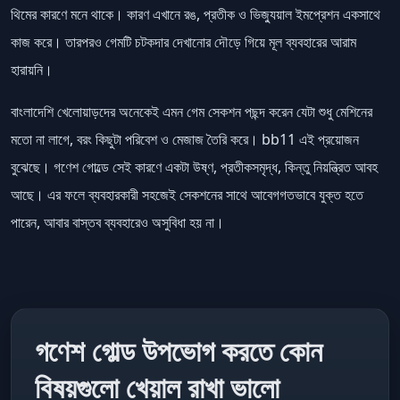
থিমের কারণে মনে থাকে। কারণ এখানে রঙ, প্রতীক ও ভিজ্যুয়াল ইমপ্রেশন একসাথে
কাজ করে। তারপরও গেমটি চটকদার দেখানোর দৌড়ে গিয়ে মূল ব্যবহারের আরাম
হারায়নি।
বাংলাদেশি খেলোয়াড়দের অনেকেই এমন গেম সেকশন পছন্দ করেন যেটা শুধু মেশিনের
মতো না লাগে, বরং কিছুটা পরিবেশ ও মেজাজ তৈরি করে। bb11 এই প্রয়োজন
বুঝেছে। গণেশ গোল্ডে সেই কারণে একটা উষ্ণ, প্রতীকসমৃদ্ধ, কিন্তু নিয়ন্ত্রিত আবহ
আছে। এর ফলে ব্যবহারকারী সহজেই সেকশনের সাথে আবেগগতভাবে যুক্ত হতে
পারেন, আবার বাস্তব ব্যবহারেও অসুবিধা হয় না।
গণেশ গোল্ড উপভোগ করতে কোন
বিষয়গুলো খেয়াল রাখা ভালো