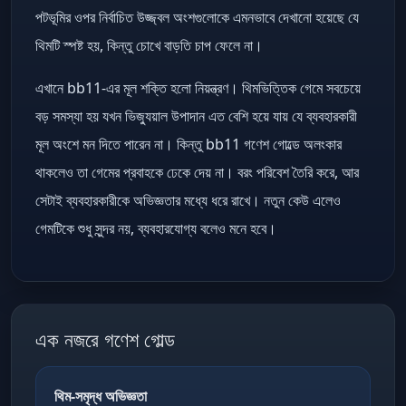
পটভূমির ওপর নির্বাচিত উজ্জ্বল অংশগুলোকে এমনভাবে দেখানো হয়েছে যে
থিমটি স্পষ্ট হয়, কিন্তু চোখে বাড়তি চাপ ফেলে না।
এখানে bb11-এর মূল শক্তি হলো নিয়ন্ত্রণ। থিমভিত্তিক গেমে সবচেয়ে
বড় সমস্যা হয় যখন ভিজ্যুয়াল উপাদান এত বেশি হয়ে যায় যে ব্যবহারকারী
মূল অংশে মন দিতে পারেন না। কিন্তু bb11 গণেশ গোল্ডে অলংকার
থাকলেও তা গেমের প্রবাহকে ঢেকে দেয় না। বরং পরিবেশ তৈরি করে, আর
সেটাই ব্যবহারকারীকে অভিজ্ঞতার মধ্যে ধরে রাখে। নতুন কেউ এলেও
গেমটিকে শুধু সুন্দর নয়, ব্যবহারযোগ্য বলেও মনে হবে।
এক নজরে গণেশ গোল্ড
থিম-সমৃদ্ধ অভিজ্ঞতা