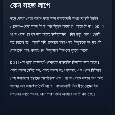
কেন সহজ লাগে
নতুন কোনো গেমে প্রবেশ করার সময় ব্যবহারকারী সাধারণত দুটি জিনিস
খোঁজেন—বোঝা সহজ কি না, আর স্ক্রিনে অযথা চাপ আছে কি না। bb11
গণেশ গোল্ড এই দুই জায়গাতেই স্বস্তিদায়ক। থিম সমৃদ্ধ হলেও গেমটি
অগোছালো নয়। আপনি যদি একেবারে নতুনও হন, কিছুক্ষণের মধ্যেই এই
সেকশনের গঠন, প্রবাহ এবং ভিজ্যুয়াল দিকগুলো বুঝতে পারবেন।
bb11-এর পুরো প্ল্যাটফর্মে একধরনের ধারাবাহিক ডিজাইন ভাষা আছে।
একই ধরনের নেভিগেশন, একই ধরনের রঙের ব্যবহার, এবং একই মিনিমাল
পেজ স্ট্রাকচার নতুনদের আত্মবিশ্বাস দেয়। গণেশ গোল্ডে আসার পরও তাই
আলাদা করে অস্বস্তি তৈরি হয় না। ব্যবহারকারী ধীরে ধীরে গেমের থিম
উপভোগ করতে পারেন, কারণ প্ল্যাটফর্মের ব্যবহারে বাড়তি বাধা নেই।