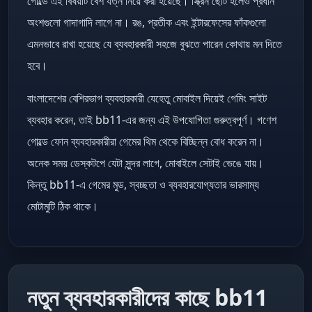
গোল্ডে এই বিষয়টি বেশ যত্ন নিয়ে করা হয়েছে। স্ক্রিন ছোট হলেও প্রধান
অংশগুলো গাদাগাদি লাগে না। রঙ, প্রতীক এবং ইন্টারফেসের ফাঁকগুলো
এমনভাবে রাখা হয়েছে যে ব্যবহারকারী সহজে বুঝতে পারেন কোথায় মন দিতে
হবে।
বাংলাদেশের বেশিরভাগ ব্যবহারকারী যেহেতু মোবাইল দিয়েই গেমিং সাইট
ব্যবহার করেন, তাই bb11-এর জন্য এই উপযোগিতা গুরুত্বপূর্ণ। গণেশ
গোল্ডে ফোন ব্যবহারকারীরা গেমের থিম থেকে বিচ্ছিন্ন বোধ করেন না।
অনেক সময় ডেস্কটপে যেটা সুন্দর লাগে, মোবাইলে সেটাই ভেঙে যায়।
কিন্তু bb11-এ গেমের মুড, স্বচ্ছতা ও ব্যবহারযোগ্যতার ভারসাম্য
মোটামুটি ঠিক থাকে।
নতুন ব্যবহারকারীদের কাছে bb11