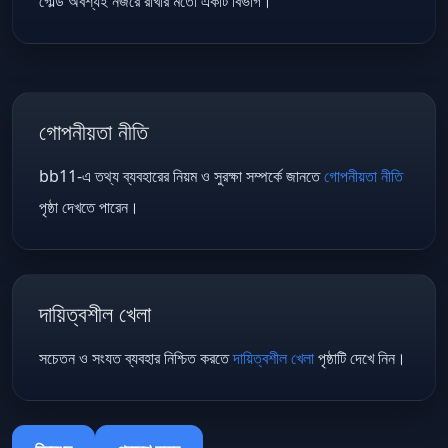
গোল্ড অবশ্যই নজরে রাখার মতো একটি বিভাগ।
গোপনীয়তা নীতি
bb11-এ তথ্য ব্যবহারের নিয়ম ও সুরক্ষা সম্পর্কে জানতে
গোপনীয়তা নীতি
পৃষ্ঠা দেখতে পারেন।
দায়িত্বশীল খেলা
সচেতন ও সংযত ব্যবহার নিশ্চিত করতে
দায়িত্বশীল খেলা
পৃষ্ঠাটি দেখে নিন।