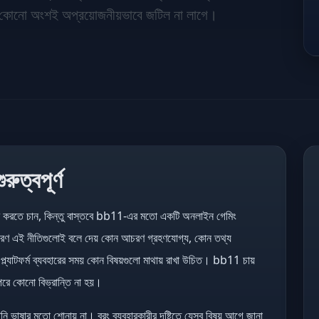
তে কোনো অংশই অপ্রয়োজনীয়ভাবে জটিল না লাগে।
ুত্বপূর্ণ
বেশ করতে চান, কিন্তু বাস্তবে bb11-এর মতো একটি অনলাইন গেমিং
ন। কারণ এই নীতিগুলোই বলে দেয় কোন আচরণ গ্রহণযোগ্য, কোন তথ্য
ং প্ল্যাটফর্ম ব্যবহারের সময় কোন বিষয়গুলো মাথায় রাখা উচিত। bb11 চায়
ন পরে কোনো বিভ্রান্তি না হয়।
ভাষার মতো শোনায় না। বরং ব্যবহারকারীর দৃষ্টিতে যেসব বিষয় আগে জানা