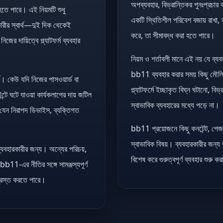
অপব্যবহার, বিভ্রান্তিকর পুনঃপ্রচা
 হতে পারে। এই নিয়মটি শুধু
একটি স্থিতিশীল পরিবেশ বজায় রাখা, 
রকারীর স্বার্থ—দুই দিক থেকেই
করে, তা সীমাবদ্ধ করা হতে পারে।
জের দায়িত্বে প্ল্যাটফর্ম ব্যবহার
নিয়ম ও শর্তাবলী মানে এই নয় যে ব্য
bb11 ব্যবহার করার সময় কিছু মৌল
ণ। কেউ যদি নিজের পাসওয়ার্ড বা
প্ল্যাটফর্মে ইচ্ছাকৃত বিঘ্ন ঘটানো, বি
্টে ঘটে যাওয়া কার্যকলাপের দায় জটিল
স্বাভাবিক ব্যবহারের মধ্যে পড়ে না।
যেন নিরাপদ ডিভাইস, ব্যক্তিগত
bb11 প্রয়োজনে কিছু কনটেন্ট, পেজ বা
স্বাভাবিক বিষয়। ব্যবহারকারীর জন্
ব্যবহারকারীর জন্য। অন্যের পরিচয়,
বিশেষ করে গুরুত্বপূর্ণ ব্যবহার শুরু
 bb11-এর নীতির সঙ্গে সামঞ্জস্যপূর্ণ
গ্রস্ত করতে পারে।