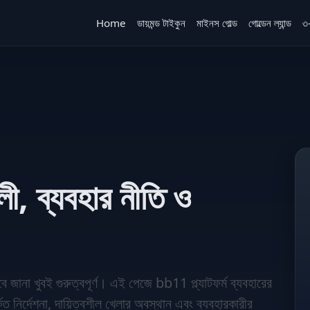
Home
ডায়মন্ড টাইকুন
মাইনস গোল্ড
গোল্ডেন ল্যান্ড
৩-
ী, ব্যবহার নীতি ও
ানা খুবই গুরুত্বপূর্ণ। এই পেজে bb11 প্ল্যাটফর্ম ব্যবহারের
্কিত নির্দেশনা, দায়িত্বশীল খেলার অবস্থান এবং ব্যবহারকারীর