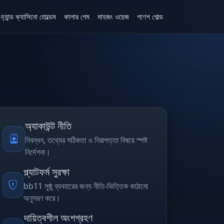
হ্যান্ড ক্যাসিনো হোল্ডেম
কালার গেম
মাহজং ওয়েজ
গণেশ গোল্ড
অ্যাকাউন্ট নীতি
নিবন্ধন, তথ্যের সঠিকতা ও নিরাপত্তা বিষয়ে স্পষ্ট
নির্দেশনা।
প্ল্যাটফর্ম সুরক্ষা
bb11 সুষ্ঠু ব্যবহারের জন্য নীতি-ভিত্তিক কাঠামো
অনুসরণ করে।
দায়িত্বশীল অংশগ্রহণ