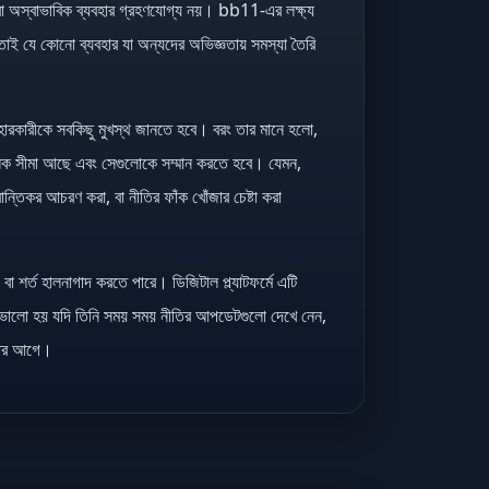
র বা অস্বাভাবিক ব্যবহার গ্রহণযোগ্য নয়। bb11-এর লক্ষ্য
তাই যে কোনো ব্যবহার যা অন্যদের অভিজ্ঞতায় সমস্যা তৈরি
বহারকারীকে সবকিছু মুখস্থ জানতে হবে। বরং তার মানে হলো,
িক সীমা আছে এবং সেগুলোকে সম্মান করতে হবে। যেমন,
ভ্রান্তিকর আচরণ করা, বা নীতির ফাঁক খোঁজার চেষ্টা করা
 শর্ত হালনাগাদ করতে পারে। ডিজিটাল প্ল্যাটফর্মে এটি
য ভালো হয় যদি তিনি সময় সময় নীতির আপডেটগুলো দেখে নেন,
 করার আগে।