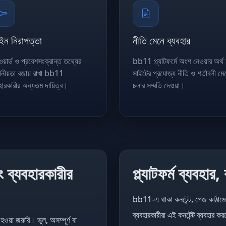
ইন নিরাপত্তা
নীতি মেনে ব্যবহার
য়ার্ড ও প্রবেশসংক্রান্ত তথ্যের
bb11 প্ল্যাটফর্মে অংশ নেওয়ার অর্থ
নীয়তা বজায় রাখা bb11
সাইটের প্রযোজ্য নীতি ও শর্তাবলী মে
বহারকারীর অন্যতম দায়িত্ব।
চলার সম্মতি দেওয়া।
ং ব্যবহারকারীর
প্ল্যাটফর্ম ব্যবহার
bb11-এ থাকা কনটেন্ট, পেজ কাঠামো,
ব্যবহারকারীরা এই কনটেন্ট ব্যবহার করত
য়া জরুরি। ভুল, অসম্পূর্ণ বা