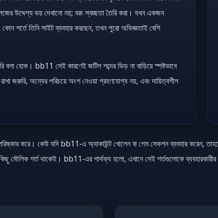
েজের উদ্দেশ্য ভয় দেখানো নয়; বরং স্বচ্ছতা তৈরি করা। যখন একজন
 এবং কোন শর্তে তিনি সাইট ব্যবহার করছেন, তখন পুরো অভিজ্ঞতাই বেশি
সরি বলা হোক। bb11 সেই কারণেই জটিল শব্দের ভিড় না বাড়িয়ে স্পষ্টভাবে
রাখা জরুরি, অন্যের পরিচয়ে অংশ নেওয়া গ্রহণযোগ্য নয়, এবং দায়িত্বশীল
্ককে পরিষ্কার করে। কেউ যদি bb11-এ অ্যাকাউন্ট খোলেন বা গেম সেকশন ব্যবহার করেন, তাহ
মে কিছু মৌলিক শর্ত থাকেই। bb11-এর পার্থক্য হলো, এখানে সেই শর্তগুলোকে ব্যবহারকারীর