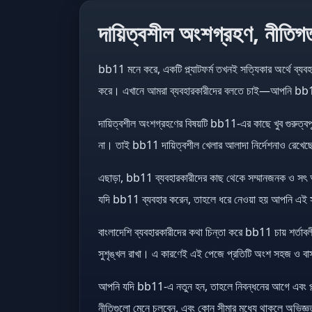
দায়িত্বশীল অংশগ্রহণ, নীতিগ
bb11 মনে করে, একটি প্ল্যাটফর্ম তখনই সত্যিকার অর্থে ব্যব
করে। এখানে আমরা ব্যবহারকারীদের বলতে চাই—আপনি bb11-এ
দায়িত্বশীল অংশগ্রহণের বিষয়টি bb11-এর কাছে খুব গুরুত্ব
না। তাই bb11 দায়িত্বশীল খেলার আলাদা নির্দেশনাও রেখেছে
এছাড়া, bb11 ব্যবহারকারীদের কাছ থেকে সম্মানজনক ও সৎ আচর
যদি bb11 ব্যবহার করেন, তাহলে ধরে নেওয়া হয় আপনি এই সা
বাংলাদেশি ব্যবহারকারীদের কথা চিন্তা করে bb11 চায় শর্তাব
সুশৃঙ্খল রাখা। এ কারণেই এই পেজে প্রতিটি অংশ সহজ ও বা
আপনি যদি bb11-এ নতুন হন, তাহলে নিবন্ধনের আগে এবং প্ল
নীতিগুলো মেনে চলবেন, এবং কোন সীমার মধ্যে থাকলে অভিজ্